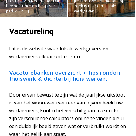
provincie van Nederland? Dan
juist een werknemer die op
bevindt u zich op het juiste
zoek is naar een lokale
pad. Wij h[...]
werkgever?[...]
Vacaturelinq
Dit is dé website waar lokale werkgevers en
werknemers elkaar ontmoeten.
Vacaturebanken overzicht + tips rondom
thuiswerk & dichterbij huis werken.
Door ervan bewust te zijn wat de jaarlijkse uitstoot
is van het woon-werkverkeer van bijvoorbeeld uw
werknemers, kunt u het verschil gaan maken. Er
zijn verschillende calculators online te vinden die u
een duidelijk beeld geven wat er verbruikt wordt en
waar het gelijk aan staat.