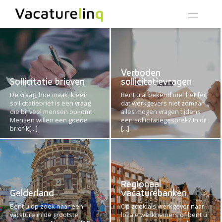
Verboden
Sollicitatie brieven
sollicitatievragen
De vraag, hoe maak ik een
Bent u al bekend met het feit
sollicitatiebrief is een vraag
dat werkgevers niet zomaar
die bij veel mensen opkomt.
alles mogen vragen tijdens
Mensen willen een goede
een sollicitatiegesprek? In dit
brief k[...]
[...]
Regionaal
Gelderland
vacaturebanken
Bent u op zoek naar een
Op zoek als werkgever naar
vacature in de grootste
lokale werknemers of bent u